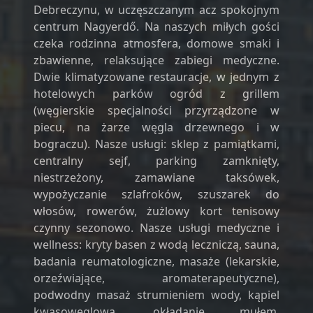
Debreczynu, w uczęszczanym acz spokojnym
centrum Nagyerdő. Na naszych miłych gości
czeka rodzinna atmosfera, domowe smaki i
zbawienne, relaksujące zabiegi medyczne.
Dwie klimatyzowane restauracje, w jednym z
hotelowych parków ogród z grillem
(węgierskie specjalności przyrządzone w
piecu, na żarze węgla drzewnego i w
bograczu). Nasze usługi: sklep z pamiątkami,
centralny sejf, parking zamknięty,
niestrzeżony, zamawiane taksówek,
wypożyczanie szlafroków, szuszarek do
włosów, rowerów, żużlowy kort tenisowy
czynny sezonowo. Nasze usługi medyczne i
wellness: kryty basen z wodą leczniczą, sauna,
badania reumatologiczne, masaże (lekarskie,
orzeźwiające, aromaterapeutyczne),
podwodny masaż strumieniem wody, kąpiel
kwasowęglowa, okładanie mułem,