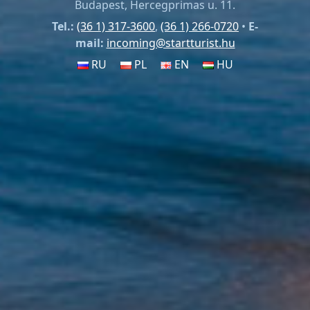
Budapest, Hercegprimas u. 11.
Tel.:
(36 1) 317-3600
,
(36 1) 266-0720
•
E-
mail:
incoming@startturist.hu
RU
PL
EN
HU