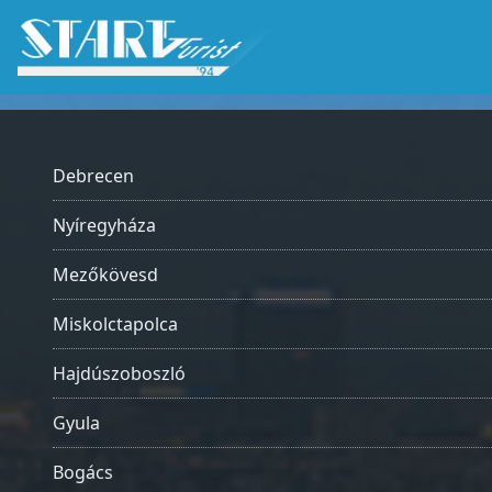
Debrecen
Nyíregyháza
Mezőkövesd
Miskolctapolca
Hajdúszoboszló
Gyula
Bogács