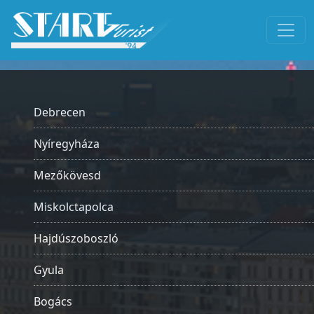
Debrecen
Nyíregyháza
Mezőkövesd
Miskolctapolca
Hajdúszoboszló
Gyula
Bogács