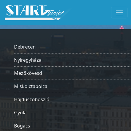
Debrecen
Nyíregyháza
Mezőkövesd
Miskolctapolca
Hajdúszoboszló
Gyula
Bogács