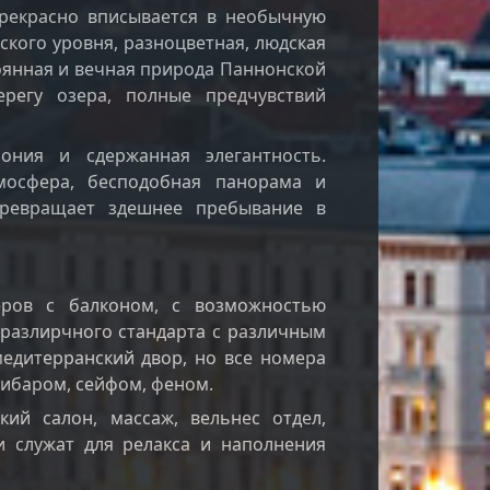
прекрасно вписывается в необычную
ского уровня, разноцветная, людская
тоянная и вечная природа Паннонской
регу озера, полные предчувствий
ония и сдержанная элегантность.
тмосфера, бесподобная панорама и
превращает здешнее пребывание в
еров с балконом, с возможностью
 разлирчного стандарта с различным
едитерранский двор, но все номера
ибаром, сейфом, феном.
кий салон, массаж, вельнес отдел,
и служат для релакса и наполнения