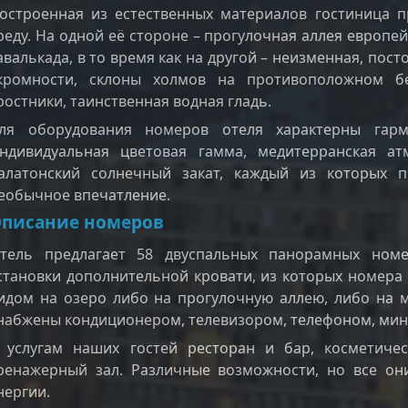
остроенная из естественных материалов гостиница 
реду. На одной её стороне – прогулочная аллея европей
авалькада, в то время как на другой – неизменная, пос
кромности, склоны холмов на противоположном бе
ростники, таинственная водная гладь.
ля оборудования номеров отеля характерны гарм
ндивидуальная цветовая гамма, медитерранская а
алатонский солнечный закат, каждый из которых 
еобычное впечатление.
писание номеров
тель предлагает 58 двуспальных панорамных ном
становки дополнительной кровати, из которых номера
идом на озеро либо на прогулочную аллею, либо на м
набжены кондиционером, телевизором, телефоном, мин
 услугам наших гостей ресторан и бар, косметичес
ренажерный зал. Различные возможности, но все он
нергии.