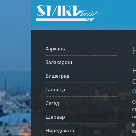
Харкань
Залакарош
H
Вишеград
С
Таполца
О
О
Сегед
с
н
Шарвар
в
Ниредьхаза
в