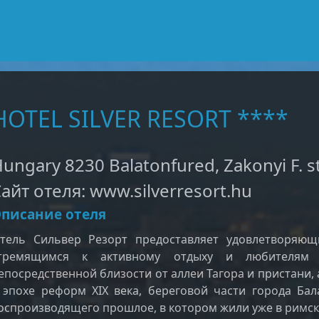
HOTEL SILVER RESORT ****
ungary 8230 Balatonfured, Zakonyi F. st
айт отеля: www.silverresort.hu
писание отеля
тель Сильвер Резорт предоставляет удовлетворяющ
тремящимся к активному отдыху и любителям 
епосредственной близости от аллеи Тагора и пристани, 
 эпохе реформ XIX века, береговой части города Бал
оспроизводящего прошлое, в котором жили уже в римск