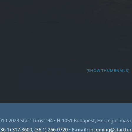
[SHOW THUMBNAILS]
2010-2023 Start Turist '94 • H-1051 Budapest, Hercegprimas u
(36 1) 317-3600
,
(36 1) 266-0720
•
E-mail:
incoming@starttur