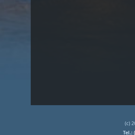
(c) 
Tel.: