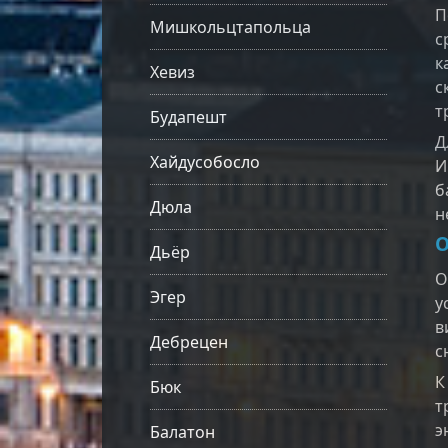
П
Мишкольцтапольца
с
к
Хевиз
с
т
Будапешт
Д
Хайдусобосло
И
б
Дюла
н
О
Дьёр
О
Эгер
у
в
Дебрецен
с
К
Бюк
т
э
Балатон