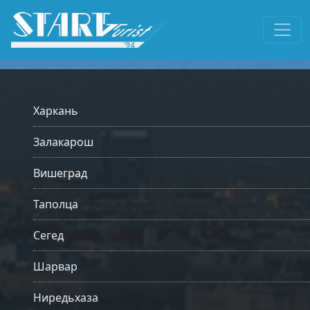
Харкань
Залакарош
Вишеград
Таполца
Сегед
Шарвар
Ниредьхаза