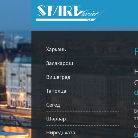
Харкань
Залакарош
H
Вишеград
С
Таполца
О
О
Сегед
Б
з
Шарвар
с
Ниредьхаза
О