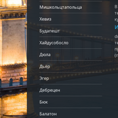
В
Мишкольцтапольца
т
Хевиз
к
И
Будапешт
d
Хайдусобосло
т
п
Дюла
(
Дьёр
Эгер
Дебрецен
Бюк
Балатон