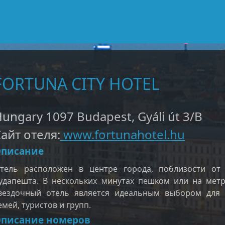
FORTUNA CITY HOTEL
ungary 1097 Budapest, Gyáli út 3/B
айт отеля:
www.fortunahotel.hu
писание
тель расположен в центре города, поблизости от
удапешта. В нескольких минутах пешком или на метр
вездочный отель является идеальным выбором для б
емей, туристов и групп.
писание номеров