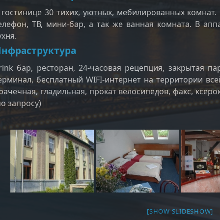
 гостинице 30 тихих, уютных, мебилированных комнат.
елефон, ТВ, мини-бар, а так же ванная комната. В ап
ухня.
нфраструктура
rink бар, ресторан, 24-часовая рецепция, закрытая п
ерминал, бесплатный WIFI-интернет на территории все
рачечная, гладильная, прокат велосипедов, факс, ксерок
по запросу)
[SHOW SLIDESHOW]