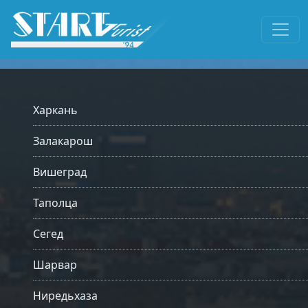
Харкань
Залакарош
Вишеград
Таполца
Сегед
Шарвар
Ниредьхаза