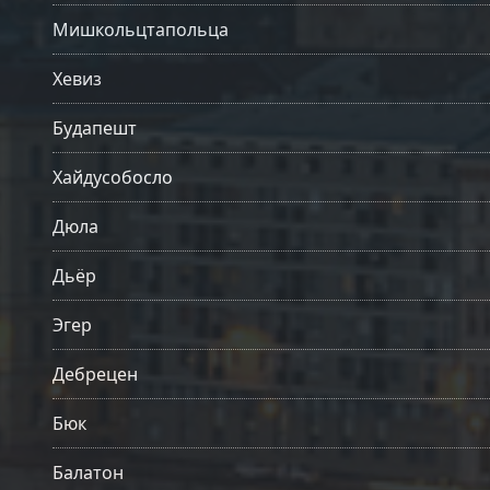
Мишкольцтапольца
Хевиз
Будапешт
Хайдусобосло
Дюла
Дьёр
Эгер
Дебрецен
Бюк
Балатон