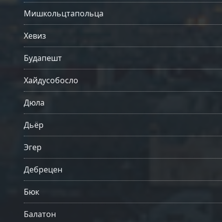
Мишкольцтапольца
Хевиз
Будапешт
Хайдусобосло
Дюла
Дьёр
Эгер
Дебрецен
Бюк
Балатон