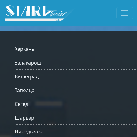
Харкань
Залакарош
Вишеград
Таполца
Сегед
Шарвар
Ниредьхаза