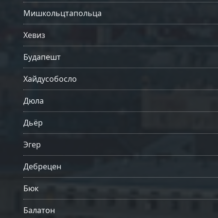
Мишкольцтапольца
Хевиз
Будапешт
Хайдусобосло
Дюла
Дьёр
Эгер
Дебрецен
Бюк
Балатон