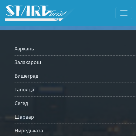
Харкань
Залакарош
Вишеград
Таполца
Сегед
Шарвар
Ниредьхаза