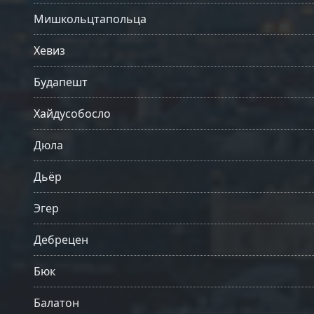
Мишкольцтапольца
Хевиз
Будапешт
Хайдусобосло
Дюла
Дьёр
Эгер
Дебрецен
Бюк
Балатон