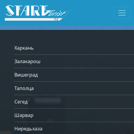
Харкань
Залакарош
Вишеград
Таполца
Сегед
Шарвар
Ниредьхаза