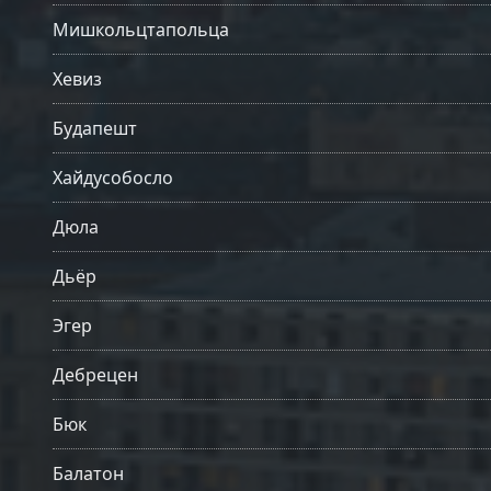
Мишкольцтапольца
Хевиз
Будапешт
Хайдусобосло
Дюла
Дьёр
Эгер
Дебрецен
Бюк
Балатон