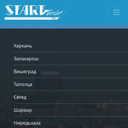
Харкань
Залакарош
Вишеград
Таполца
Сегед
Шарвар
Ниредьхаза