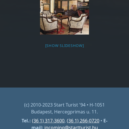
[SHOW SLIDESHOW]
(c) 2010-2023 Start Turist '94 • H-1051
Budapest, Hercegprimas u. 11.
Tel.:
(36 1) 317-3600
,
(36 1) 266-0720
•
E-
mail:
incoming@startturist.hu