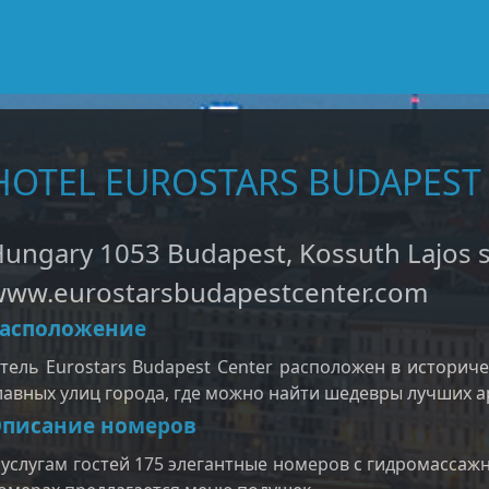
HOTEL EUROSTARS BUDAPEST
ungary 1053 Budapest, Kossuth Lajos st
www.eurostarsbudapestcenter.com
асположение
тель Eurostars Budapest Center расположен в историч
лавных улиц города, где можно найти шедевры лучших ар
писание номеров
 услугам гостей 175 элегантные номеров с гидромассаж