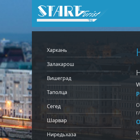
Харкань
Залакарош
H
Вишеград
Таполца
Р
О
Сегед
г
Шарвар
О
К
Ниредьхаза