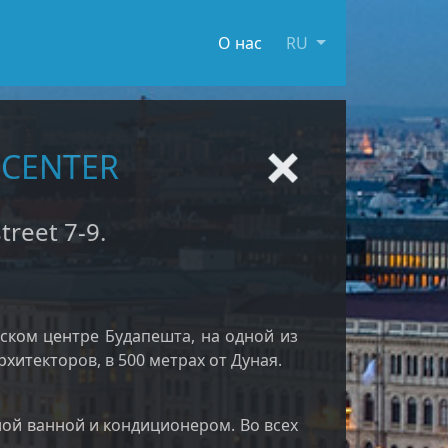
О нас
RU
 CENTER
reet 7-9.
еском центре Будапешта, на одной из
хитекторов, в 500 метрах от Дуная.
ной ванной и кондиционером. Во всех