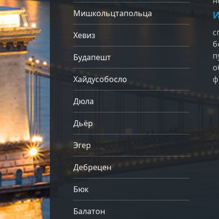
н
Мишкольцтапольца
И
с
Хевиз
б
п
Будапешт
о
Хайдусобосло
ф
Дюла
Дьёр
Эгер
Дебрецен
Бюк
Балатон