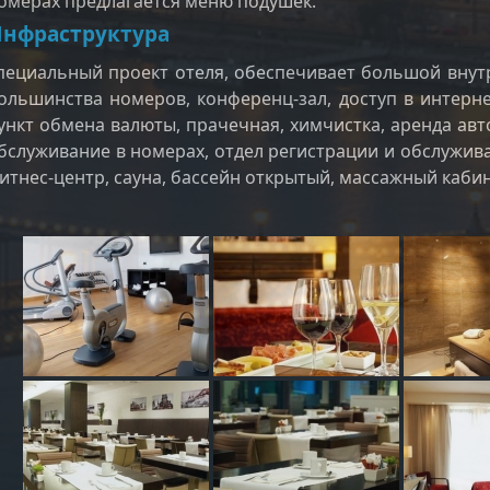
омерах предлагается меню подушек.
нфраструктура
пециальный проект отеля, обеспечивает большой внут
ольшинства номеров, конференц-зал, доступ в интерне
ункт обмена валюты, прачечная, химчистка, аренда авт
бслуживание в номерах, отдел регистрации и обслужива
итнес-центр, сауна, бассейн открытый, массажный кабин