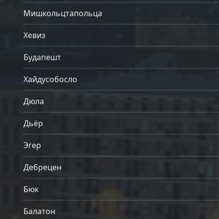
Мишкольцтапольца
Хевиз
Будапешт
Хайдусобосло
Дюла
Дьёр
Эгер
Дебрецен
Бюк
Балатон