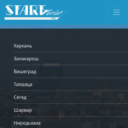
Харкань
Залакарош
Вишеград
Таполца
Сегед
Шарвар
Ниредьхаза