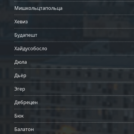
Мишкольцтапольца
Хевиз
Будапешт
Хайдусобосло
Дюла
Дьёр
Эгер
Дебрецен
Бюк
Балатон