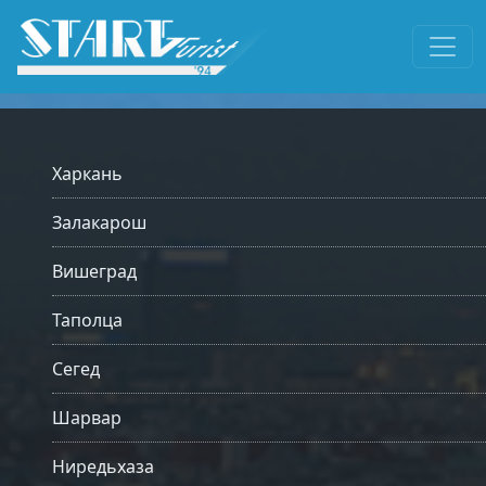
Харкань
Залакарош
Вишеград
Таполца
Сегед
Шарвар
Ниредьхаза