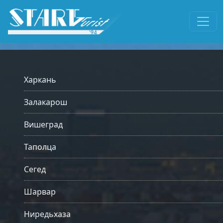
Харкань
Залакарош
Вишеград
Таполца
Сегед
Шарвар
Ниредьхаза