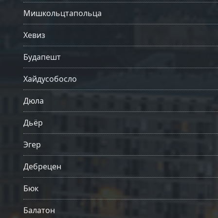
Мишкольцтапольца
Хевиз
Будапешт
Хайдусобосло
Дюла
Дьёр
Эгер
Дебрецен
Бюк
Балатон