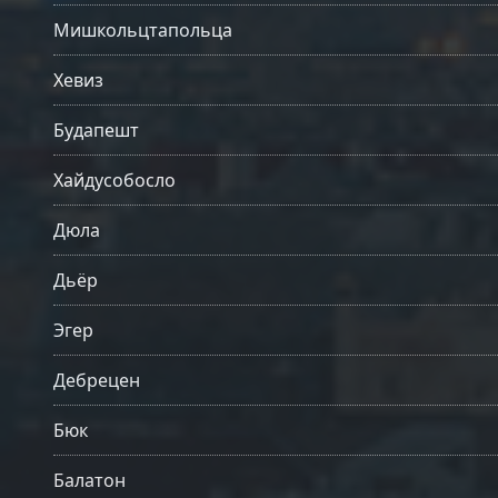
Мишкольцтапольца
Хевиз
Будапешт
Хайдусобосло
Дюла
Дьёр
Эгер
Дебрецен
Бюк
Балатон