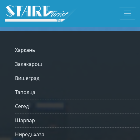
Харкань
Залакарош
Вишеград
Таполца
Сегед
Шарвар
Ниредьхаза