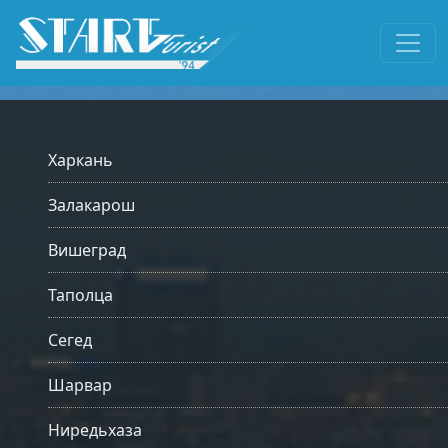
Харкань
Залакарош
Вишеград
Таполца
Сегед
Шарвар
Ниредьхаза