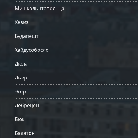
Мишкольцтапольца
Хевиз
Будапешт
Хайдусобосло
Дюла
Дьёр
Эгер
Дебрецен
Бюк
Балатон