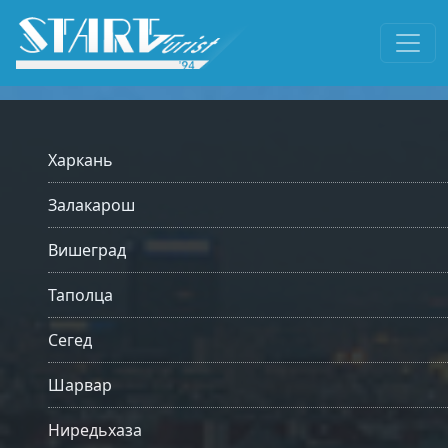
Харкань
Залакарош
Вишеград
Таполца
Сегед
Шарвар
Ниредьхаза