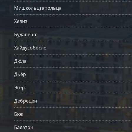
Мишкольцтапольца
Хевиз
Будапешт
Хайдусобосло
Дюла
Дьёр
Эгер
Дебрецен
Бюк
Балатон