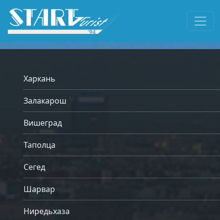
Харкань
Залакарош
Вишеград
Таполца
Сегед
Шарвар
Ниредьхаза