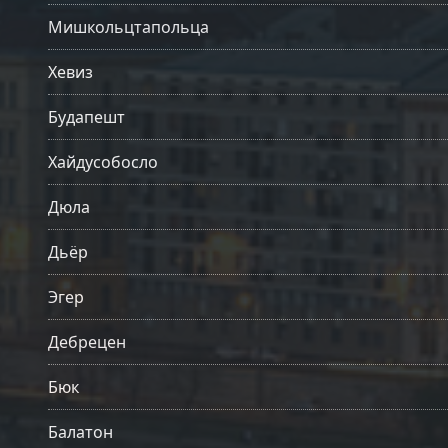
Мишкольцтапольца
Хевиз
Будапешт
Хайдусобосло
Дюла
Дьёр
Эгер
Дебрецен
Бюк
Балатон