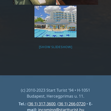
[SHOW SLIDESHOW]
(c) 2010-2023 Start Turist '94 • H-1051
Budapest, Hercegprimas u. 11.
Tel.:
(36 1) 317-3600
,
(36 1) 266-0720
•
E-
mail:
incoming@startturist.hu