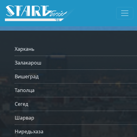
Харкань
Залакарош
Вишеград
Таполца
Сегед
Шарвар
Ниредьхаза