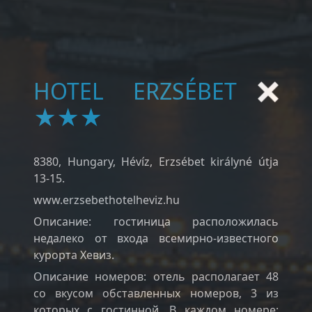
HOTEL ERZSÉBET
★★★
8380, Hungary, Hévíz, Erzsébet királyné útja
13-15.
www.erzsebethotelheviz.hu
Описание: гостиница расположилась
недалеко от входа всемирно-известного
курорта Хевиз.
Описание номеров: отель располагает 48
со вкусом обставленных номеров, 3 из
которых с гостинной. В каждом номере: