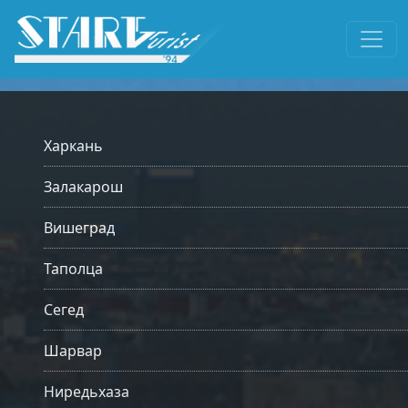
Харкань
Залакарош
Вишеград
Таполца
Сегед
Шарвар
Ниредьхаза