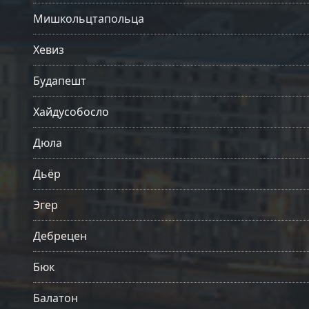
Мишкольцтапольца
Хевиз
Будапешт
Хайдусобосло
Дюла
Дьёр
Эгер
Дебрецен
Бюк
Балатон