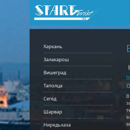
Харкань
Залакарош
Н
Вишеград
h
О
Таполца
В
Сегед
з
т
Шарвар
в
в
Ниредьхаза