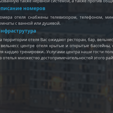
ызванную также нервной системой, а также против обще
писание номеров
омера отеля снабжены телевизором, телефоном, ми
омнаты с ванной или душевой.
нфраструтура
а территории отеля Вас ожидают ресторан, бар, вельнес
 вельнесс центре отеля крытые и открытые бассейны, 
ля кардио тренировки.. Услугами центра наши гости пол
з отелья множество достопримечательностей этого рай