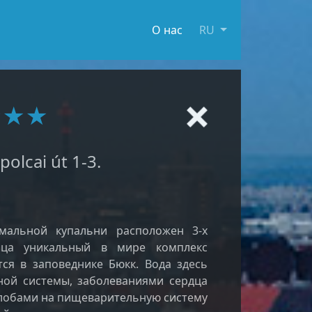
О нас
RU
★★★★
olcai út 1-3.
мальной купальни расположен 3-х
льца уникальный в мире комплекс
ся в заповеднике Бюкк. Вода здесь
ной системы, заболеваниями сердца
лобами на пищеварительную систему