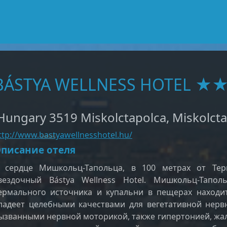
BÁSTYA WELLNESS HOTEL 
ungary 3519 Miskolctapolca, Miskolctap
ttp://www.bastyawellnesshotel.hu/
писание отеля
 сердце Мишкольц-Тапольца, в 100 метрах от Тер
вездочный Bástya Wellness Hotel. Мишкольц-Тапо
ермального источника и купальни в пещерах находит
ладеет целебными качествами для вегетативной нерв
ызванными нервной моторикой, также гипертонией, жа