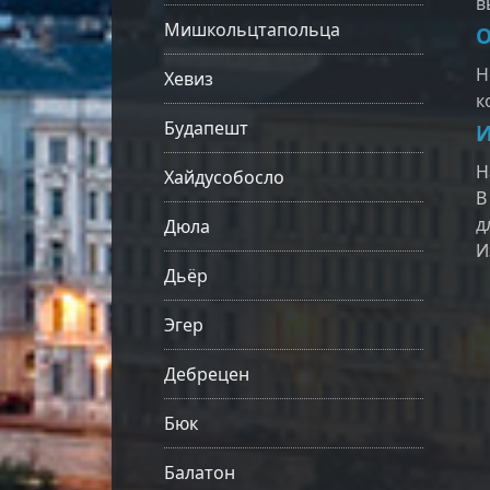
в
Мишкольцтапольца
О
Н
Хевиз
к
Будапешт
И
Н
Хайдусобосло
В
д
Дюла
И
Дьёр
Эгер
Дебрецен
Бюк
Балатон