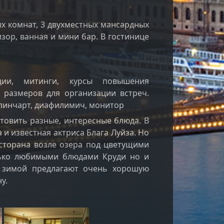
ых комнат, 3 двухместных мансардных
изор, ванная и мини бар. В гостинице
ции, митинги, курсы повышения
 размеров для организации встреч.
 флинчарт, диафилимич, монитор
товить разные, интересные блюда. В
и известная актриса Блага Луйза. Но
сторана возле озера под цветущими
лько любимыми блюдами Круди но и
А зимой предлагают очень хорошую
у.