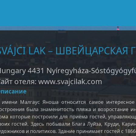
SVÁJCI LAK – ШВЕЙЦАРСКАЯ
ungary 4431 Nyíregyháza-Sóstógyógyfü
айт отеля: www.svajcilak.com
писание
 имени Малгаус Яноша относится самое интересное 
остроения была знаменитость пляжа и возростание ин
ома которые построили для приёма гостей, управляющ
воих гостей. Здесь побывали Блага Луйза, Круди, Кар
удожников и политиков. Здание принимает гостей с 1866-