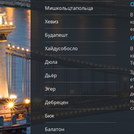
О
Мишкольцтапольца
В
Хевиз
к
е
Будапешт
И
Хайдусобосло
В
к
Дюла
Т
З
Дьёр
е
и
Эгер
д
н
Дебрецен
с
Бюк
Балатон