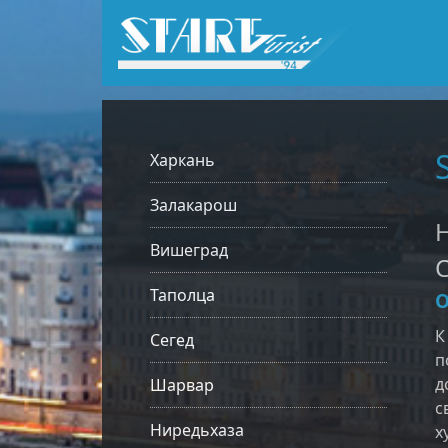
Харкань
Залакарош
Н
Вишеград
С
Таполца
О
К
Сегед
п
д
Шарвар
с
Ниредьхаза
х