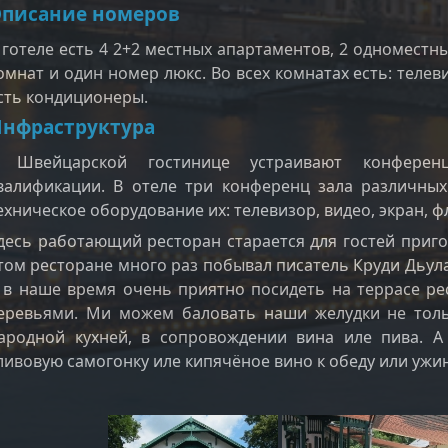
писание номеров
 готеле есть 4 2+2 местных апартаментов, 2 одноместн
омнат и один номер люкс. Во всех комнатах есть: телев
сть кондиционеры.
нфраструктура
 Швейцарской гостинице устраивают конферен
валификации. В отеле три конференц зала различных
ехническое оборудование их: телевизор, видео, экран,
десь работающий ресторан старается для гостей приго
том ресторане много раз побывал писатель Круди Дьула 
 в наше время очень приятно посидеть на террасе ре
еревьями. Ми можем баловать наши желудки не то
ародной кухней, в сопровождении вина иле пива. 
ливовую самогонку иле кипячёное вино к обеду или ужин