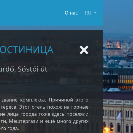
О нас
RU
 ГОСТИНИЦА
rdő, Sóstói út
здание комплекса. Причиной этого
тереса. Этот отель похож на горные
ие лица города тоже здесь поселяли
инти, Мештергази и ещё много других
го года.