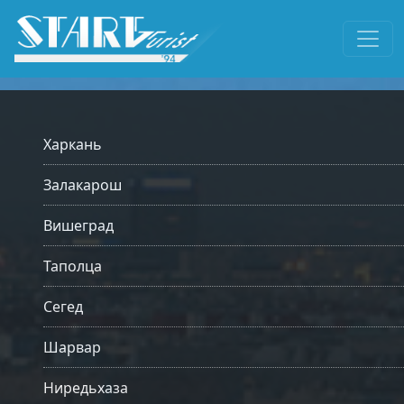
Харкань
Залакарош
Вишеград
Таполца
Сегед
Шарвар
Ниредьхаза