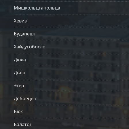
Мишкольцтапольца
Хевиз
Будапешт
Хайдусобосло
Дюла
Дьёр
Эгер
Дебрецен
Бюк
Балатон