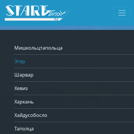
Мишкольцтапольца
Эгер
Шарвар
Хевиз
Харкань
Хайдусобосло
Таполца