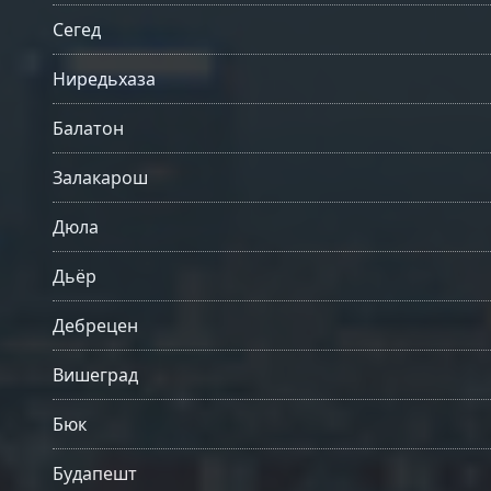
Сегед
Ниредьхаза
Балатон
Залакарош
Дюла
Дьёр
Дебрецен
Вишеград
Бюк
Будапешт