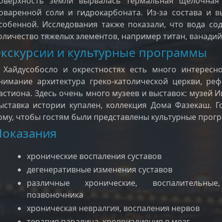
оверхность земли вырвалась термальная щелочная
оваренной соли и гидрокарбоната. Из-за состава и в
собенной. Исследования также показали, что вода со
оличество тяжелых элементов, например титан, ванадий, 
Экскурсии и культурные программы
 Хайдусобосло и окрестностях есть много интересн
нимание архитектура греко-католической церкви, ре
астиона. Здесь очень много музеев и выставок: музей И
ыставка истории купален, коллекция Дома Фазекаш. 
ому, чтобы гостям были представлены культурные прог
Показания
хронические воспаления суставов
дегенеративные изменения суставов
различные хронические, воспалительные
позвоночника
хроническая невралгия, воспаления нервов
терапия паралича, кровоизлияния в мозг