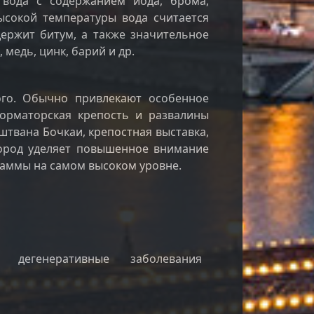
 вода с содержанием йода, брома,
ысокой температуры вода считается
держит битум, а также значительное
медь, цинк, барий и др.
ого. Обычно привлекают особенное
форматорская крепость и развалины
штвана Бочкаи, крепостная выставка,
Город уделяет повышенное внимание
раммы на самом высоком уровне.
, дегенеративные заболевания