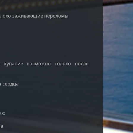
 плохо заживающие переломы
х купание возможно только после
я сердца
х:
ра