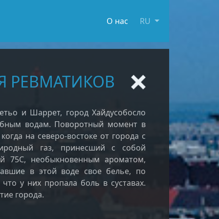
О нас
RU
Я РЕВМАТИКОВ
етьо и Шаррет, город Хайдусобосло
ебным водам. Поворотный момент в
когда на северо-востоке от города с
иродный газ, принесший с собой
ой 75С, необыкновенным ароматом,
авшие в этой воде свое белье, по
что у них пропала боль в суставах.
тие города.