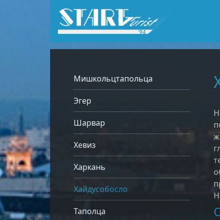
Мишкольцтапольца
Эгер
Н
Шарвар
п
ж
Хевиз
г
т
Харкань
о
п
Хайдусобосло
Н
Таполца