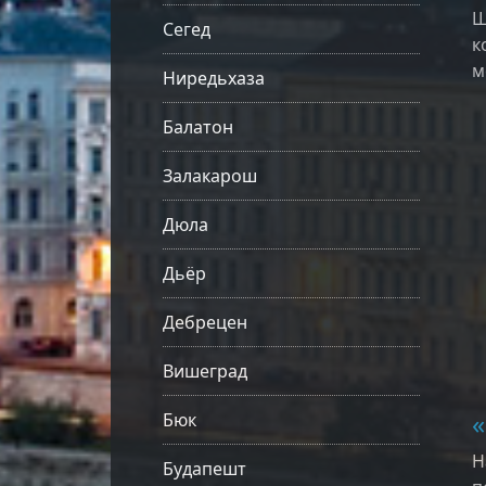
Ш
Сегед
к
м
Ниредьхаза
Балатон
Залакарош
Дюла
Дьёр
Дебрецен
Вишеград
Бюк
Н
Будапешт