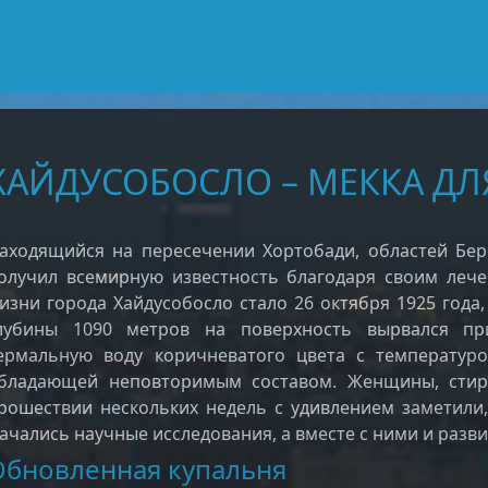
ХАЙДУСОБОСЛО – МЕККА ДЛ
аходящийся на пересечении Хортобади, областей Бер
олучил всемирную известность благодаря своим леч
изни города Хайдусобосло стало 26 октября 1925 года, 
лубины 1090 метров на поверхность вырвался пр
ермальную воду коричневатого цвета с температур
бладающей неповторимым составом. Женщины, стир
рошествии нескольких недель с удивлением заметили, 
ачались научные исследования, а вместе с ними и разви
Обновленная купальня