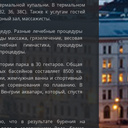
ермальной купальни. В термальном
, 36, 38С). Также к услугам гостей
ный зал, массажисты.
цедур. Разные лечебные процедуры
ды массажа, грязелечение, весовая
чебная гимнастика, процедуры
 процедуры.
тории парка в 30 гектаров. Общая
ых бассейнов составляет 8500 кв.
ами, жемчужная ванна и спортивный
ые соревнования по плаванию. В
Венгрии аквапарк, который, спустя
но, что в результате бурения на