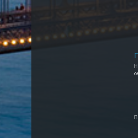
Н
о
П