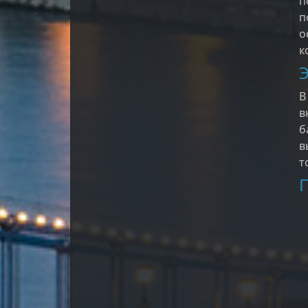
п
п
о
к
В
в
б
в
т