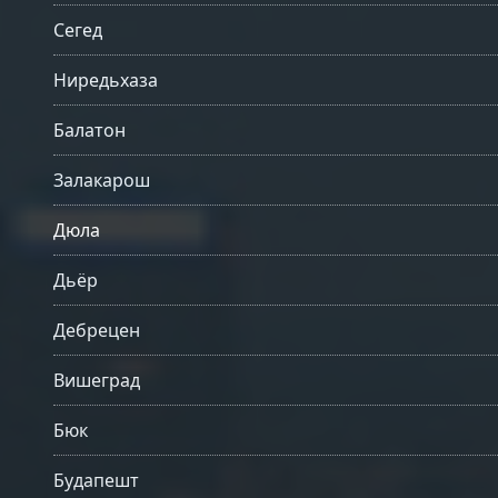
Сегед
Ниредьхаза
Балатон
Залакарош
Дюла
Дьёр
Дебрецен
Вишеград
Бюк
Будапешт