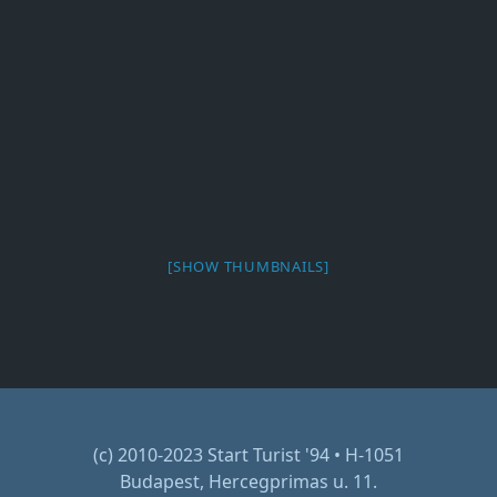
[SHOW THUMBNAILS]
(c) 2010-2023 Start Turist '94 • H-1051
Budapest, Hercegprimas u. 11.