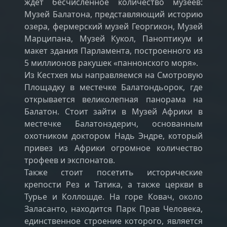
ждет бесчисленное количество музеев:
Музей Балатона, представляющий историю
озера, фермерский музей Георгикон, Музей
Марципана, Музей Кукол, Паноптикум и
макет здания Парламента, построенного из
5 миллионов ракушек «паннонского моря».
Из Кестхея мы направляемся на Смотровую
Площадку в местечке Балатондьорок, где
открывается великолепная панорама на
Балатон. Стоит зайти в Музей Африки в
местечке Балатонэдерич, основанным
охотником доктором Надь Эндре, который
привез из Африки огромное количество
трофеев и экспонатов.
Также стоит посетить исторические
крепости Рез и Татика, а также церкви в
Турье и Коллошде. На горе Ковач, около
Заласанто, находится Парк Прав Человека,
единственное строение которого, является