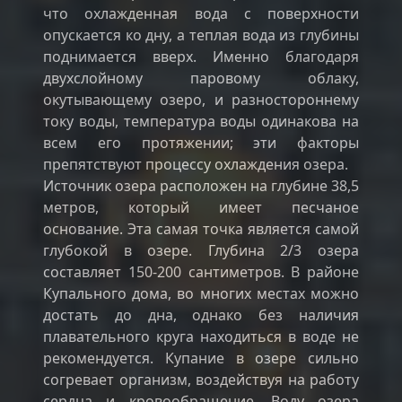
что охлажденная вода с поверхности
опускается ко дну, а теплая вода из глубины
поднимается вверх. Именно благодаря
двухслойному паровому облаку,
окутывающему озеро, и разностороннему
току воды, температура воды одинакова на
всем его протяжении; эти факторы
препятствуют процессу охлаждения озера.
Источник озера расположен на глубине 38,5
метров, который имеет песчаное
основание. Эта самая точка является самой
глубокой в озере. Глубина 2/3 озера
составляет 150-200 сантиметров. В районе
Купального дома, во многих местах можно
достать до дна, однако без наличия
плавательного круга находиться в воде не
рекомендуется. Купание в озере сильно
согревает организм, воздействуя на работу
сердца и кровообращение. Воду озера