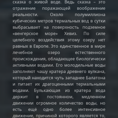
сказка о живой воде. Ведь сказка – это
отражение поражающей воображение
реальности. Около полумиллиона
кубических метров термальных вод в сутки
выбрасывает на поверхность подземное
«венгерское море» Хевиз. По силе
целебного воздействия этому озеру нет
равных в Европе. Это единственное в мире
лечебное озеро естественного
происхождения, обладающее биологически
активными водами. Его молодильные воды
заполняют чашу кратера древнего вулкана,
который находится чуть западнее Балатона
и питает их драгоценными термальными
водами. Булькающая из кратера вода
держит в постоянном, медленном
движении огромное количество воды, но
есть ещё одно более интенсивное
движение, причиной которого является то,