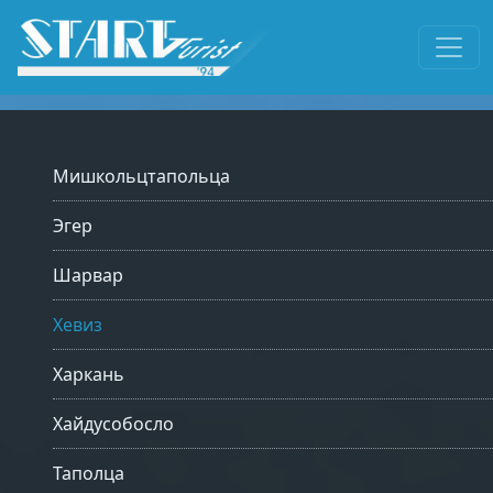
Мишкольцтапольца
Эгер
Шарвар
Хевиз
Харкань
Хайдусобосло
Таполца