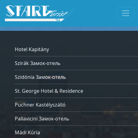
Hotel Kapitány
Szirák Замок-отель
Szidónia Замок-отель
St. George Hotel & Residence
Puchner Kastélyszálló
Pallavicini Замок-отель
Mádi Kúria