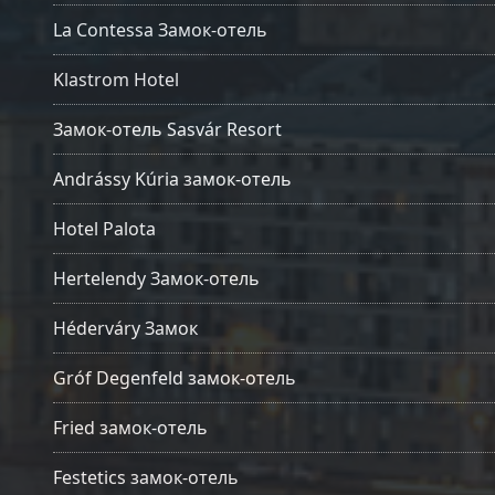
La Contessa Замок-отель
Klastrom Hotel
Замок-отель Sasvár Resort
Andrássy Kúria замок-отель
Hotel Palota
Hertelendy Замок-отель
Héderváry Замок
Gróf Degenfeld замок-отель
Fried замок-отель
Festetics замок-отель