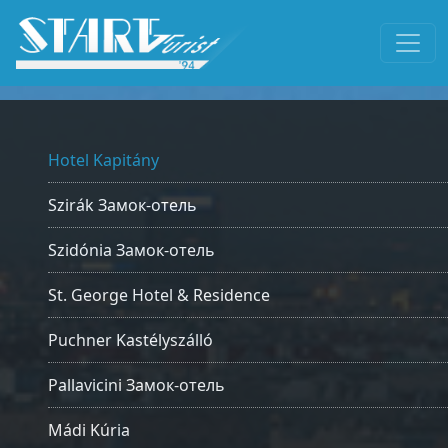
Hotel Kapitány
Szirák Замок-отель
Szidónia Замок-отель
St. George Hotel & Residence
Puchner Kastélyszálló
Pallavicini Замок-отель
Mádi Kúria