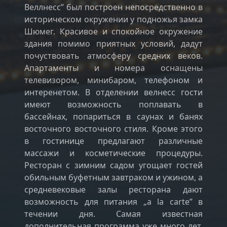
Веллнесс” был построен непосредственно в
историческом окружении у подножья замка
Шюмег. Красивое и спокойное окружение
здания помимо приятных условий, дадут
почуствовать атмосферу средних веков.
Апартаменты и номера оснащены
телевизором, минибаром, телефоном и
интеренетом. В отделении велнесс гости
имеют возможность поплавать в
бассейнах, попариться в саунах и банях
восточного восточного стиля. Кроме этого
в гостинице предлагают различные
массажи и косметические процедуры.
Ресторан с зимним садом угощает гостей
обильным буфетным завтраком и ужином, а
средневековые залы ресторана дают
возможность для питания „a la carte” в
течении дня. Самая известная
дополнительная программа уже много лет,