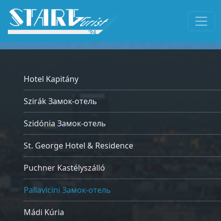
Hotel Kapitány
Szirák Замок-отель
Szidónia Замок-отель
St. George Hotel & Residence
Puchner Kastélyszálló
Pallavicini Замок-отель
Mádi Kúria