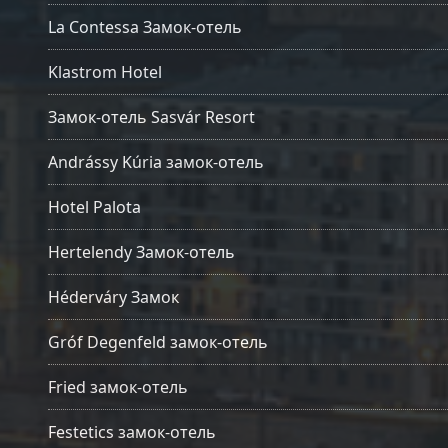
La Contessa Замок-отель
Klastrom Hotel
Замок-отель Sasvár Resort
Andrássy Kúria замок-отель
Hotel Palota
Hertelendy Замок-отель
Héderváry Замок
Gróf Degenfeld замок-отель
Fried замок-отель
Festetics замок-отель