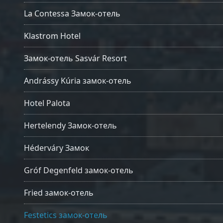
La Contessa Замок-отель
Klastrom Hotel
Замок-отель Sasvár Resort
Andrássy Kúria замок-отель
Hotel Palota
Hertelendy Замок-отель
Héderváry Замок
Gróf Degenfeld замок-отель
Fried замок-отель
Festetics замок-отель