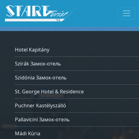
Hotel Kapitány
Szirák Замок-отель
Szidónia Замок-отель
St. George Hotel & Residence
Puchner Kastélyszálló
Pallavicini Замок-отель
Mádi Kúria