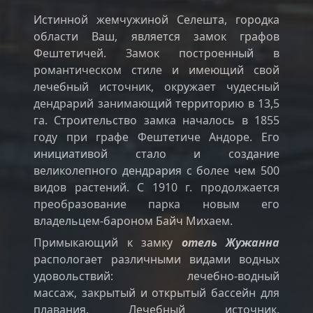
Истинной жемчужиной Селешта, городка
области Ваш, является замок графов
Фештетичей. Замок построенный в
романтическом стиле и имеющий свой
лечебный источник, окружает чудесный
дендрарий занимающий территорию в 13,5
га. Строительство замка началось в 1855
году при графе Фештетиче Андоре. Его
инициативой стало и создание
великолепного дендрария с более чем 500
видов растений. С 1910 г. продолжается
преобразование парка новым его
владельцем-бароном Байч Михаем.
Примыкающий к замку
отель Жужанна
распологает различными видами водных
удовольствий: лечебно-водный
массаж, закрытый и открытый бассейн для
плавания. Лечебный источник,