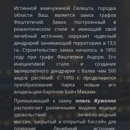
Истинной жемчужиной Селешта, городка
области Ваш, является замок графов
Фештетичей. Замок построенный в
романтическом стиле и имеющий свой
лечебный источник, окружает чудесный
дендрарий занимающий территорию в 13,5
га. Строительство замка началось в 1855
году при графе Фештетиче Андоре. Его
инициативой стало и создание
великолепного дендрария с более чем 500
видов растений. С 1910 г. продолжается
преобразование парка новым его
владельцем-бароном Байч Михаем.
Примыкающий к замку
отель Жужанна
распологает различными видами водных
удовольствий: лечебно-водный
массаж, закрытый и открытый бассейн для
плавания. Лечебный источник,