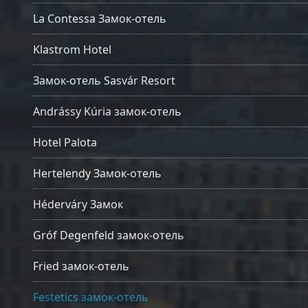
La Contessa Замок-отель
Klastrom Hotel
Замок-отель Sasvár Resort
Andrássy Kúria замок-отель
Hotel Palota
Hertelendy Замок-отель
Héderváry Замок
Gróf Degenfeld замок-отель
Fried замок-отель
Festetics замок-отель