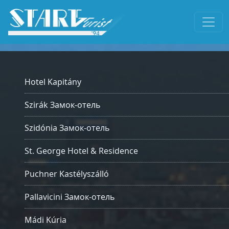
Hotel Kapitány
Szirák Замок-отель
Szidónia Замок-отель
St. George Hotel & Residence
Puchner Kastélyszálló
Pallavicini Замок-отель
Mádi Kúria